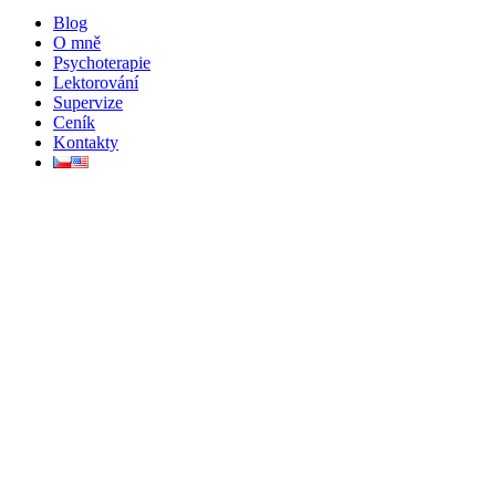
Blog
O mně
Psychoterapie
Lektorování
Supervize
Ceník
Kontakty