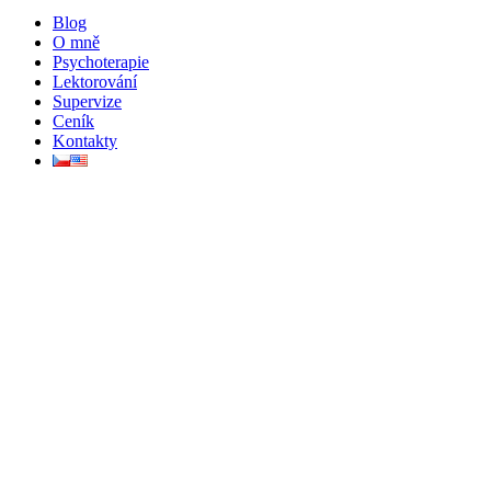
Blog
O mně
Psychoterapie
Lektorování
Supervize
Ceník
Kontakty